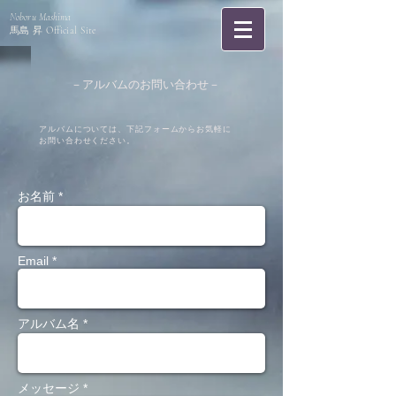
Noboru Mashima
馬島 昇
Official Site
－アルバムのお問い合わせ
－
アルバムについては、下記フォームから
お気軽に
お問い合わせください。
お名前 *
Email *
アルバム名 *
メッセージ *