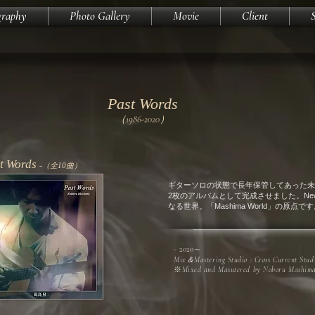
graphy
Photo Gallery
Movie
Client
Past Words
1986-2020
（
）
t Words
-
（全10
曲）
ギターソロの状態で長年保管してあった未
2枚のアルバムとして完成させました。New Age 
なる世界。「Mashima World」の原点で
- 2020～
Mix＆Mastering Studio
:
Cross Current Stud
※
Mixed and Masutered by Noboru Mashim