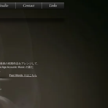
Studio
Contact
Links
発表の初期作品をアレンジして、
Acoustic Music
の新た
す。
Past Words Ⅱはこちら
io
a