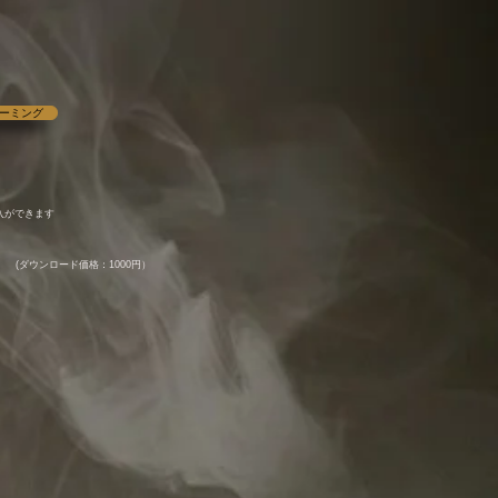
ました。
um）
リーミング
入ができます
(ダウンロード価格：10
00円）