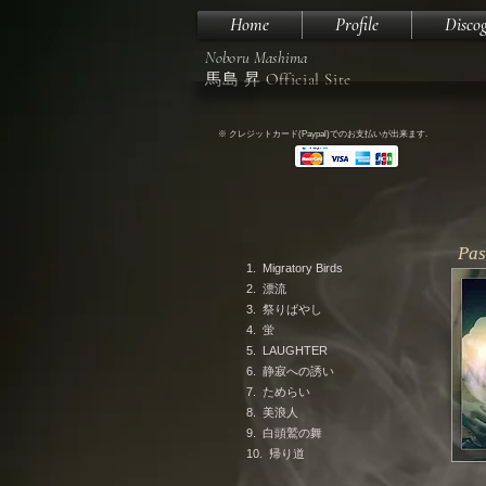
Home
Profile
Disco
Noboru Mashima
馬島 昇
Official Site
※ クレジットカード(Paypal)でのお支払いが出来ます.
Pas
1. Migratory Birds
2. 漂流
3. 祭りばやし
4. 蛍
5. LAUGHTER
6. 静寂への誘い
7. ためらい
8. 美浪人
9. 白頭鷲の舞
10. 帰り道