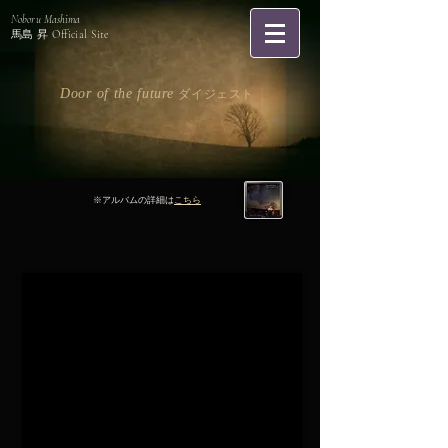
Noboru Mashima
馬島 昇
Official Site
Door of the future
ダイジェスト
※アルバムの詳細は
こちら