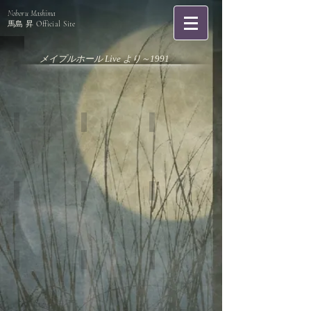
Noboru Mashima
馬島 昇
Official Site
メイプルホール Live より～1991
maple-1
maple-2
maple-3
maple-4
maple-5
maple-6
maple-7
maple-8
maple-10